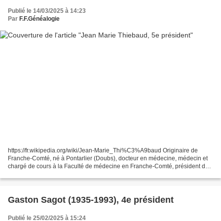
Publié le 14/03/2025 à 14:23
Par
F.F.Généalogie
https://fr.wikipedia.org/wiki/Jean-Marie_Thi%C3%A9baud Originaire de
Franche-Comté, né à Pontarlier (Doubs), docteur en médecine, médecin et
chargé de cours à la Faculté de médecine en Franche-Comté, président de
la Fédération Française de Généalogie...
Gaston Sagot (1935-1993), 4e président
Publié le 25/02/2025 à 15:24