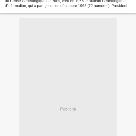
du Cercle Généalogique de Paris, créa en 1956 le Bulletin Généalogique
d'information, qui a paru jusqu'en décembre 1968 (72 numéros). Président
de la Fédération Française de Généalogie...
Publicité