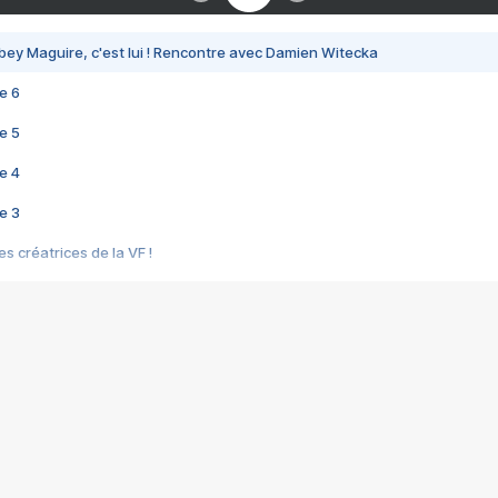
bey Maguire, c'est lui ! Rencontre avec Damien Witecka
e 6
e 5
e 4
e 3
s créatrices de la VF !
e 2
e 1
e Mektoub My Love arrive enfin ! Rencontre avec Shaïn Boumedine et Sal
i : après Toni en famille
elle réalise le bouleversant Dites lui que je l'aime
ais ! Rencontre autour de Vie privée de Rebecca Zlotowski