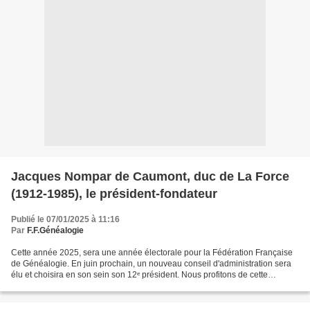
Jacques Nompar de Caumont, duc de La Force
(1912-1985), le président-fondateur
Publié le 07/01/2025 à 11:16
Par
F.F.Généalogie
Cette année 2025, sera une année électorale pour la Fédération Française
de Généalogie. En juin prochain, un nouveau conseil d'administration sera
élu et choisira en son sein son 12ᵉ président. Nous profitons de cette
occasion pour faire une présentation...