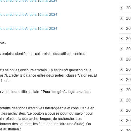
m
20
a
t
20
i
o
20
n
20
1
oux.
6
20
m
 projets scientifiques, culturels et éducatifs de centres
a
20
i
2
20
s selon les discours affichés. Il y est plutôt question de la
0
i ?). L'activité balance entre deux pôles : classer/valoriser. Et
20
2
 finale.
4
20
vu de leur utilité sociale.
"Pour les généalogistes, c'est
U
n
20
i
otalité des fonds d'archives interrogeable et consultable en
v
20
 les archivistes. "Le bouton a poussé pour tout savoir pour
e
n refus de la démarche, longue, de recherche. Les
20
r
rouver des sources, les étudier et en faire une étude). On
s
te australien :
20