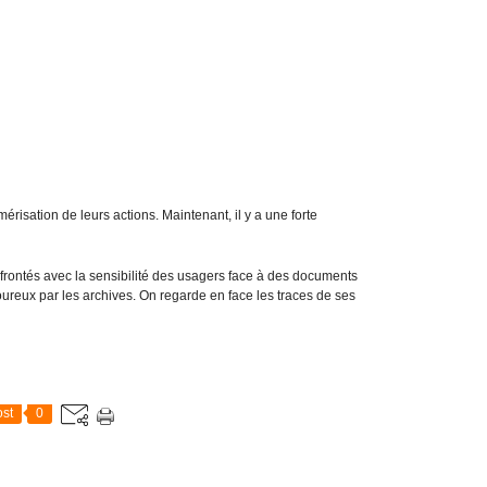
t
i
o
n
o
b
l
i
g
a
risation de leurs actions. Maintenant, il y a une forte
t
o
i
nfrontés avec la sensibilité des usagers face à des documents
r
ureux par les archives. On regarde en face les traces de ses
e
I
n
s
c
st
0
r
i
p
t