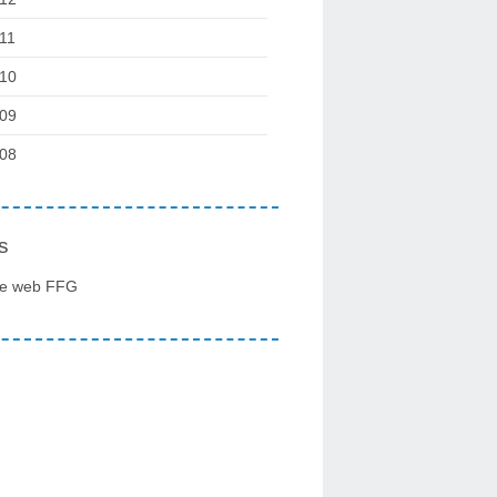
11
10
09
08
s
te web FFG