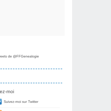
eets de @FFGenealogie
elations aux usagers des archives. Journée de recherche-action-format
ez-moi
Suivez-moi sur Twitter