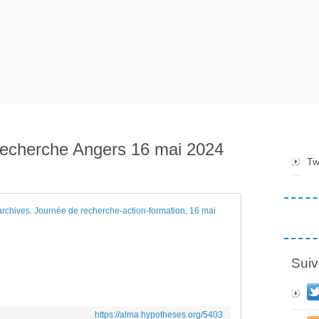
 recherche Angers 16 mai 2024
Tw
Réinventer les r
J
o
Suiv
u
r
n
é
https://alma.hypotheses.org/5403