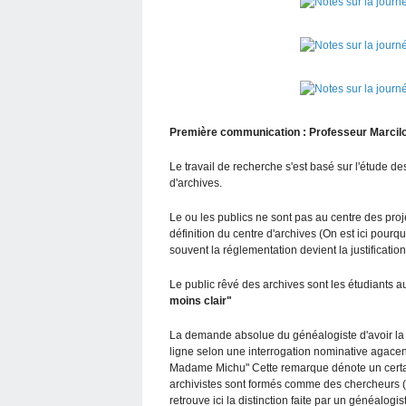
Première communication : Professeur Marcil
Le travail de recherche s'est basé sur l'étude des
d'archives.
Le ou les publics ne sont pas au centre des projet
définition du centre d'archives (On est ici pourquo
souvent la réglementation devient la justification
Le public rêvé des archives sont les étudiants au 
moins clair"
La demande absolue du généalogiste d'avoir la t
ligne selon une interrogation nominative agacent
Madame Michu" Cette remarque dénote un certai
archivistes sont formés comme des chercheurs (t
retrouve ici la distinction faite par un généalogis