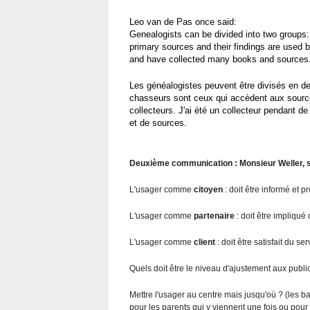
Leo van de Pas once said:
Genealogists can be divided into two groups
primary sources and their findings are used 
and have collected many books and sources
Les généalogistes peuvent être divisés en de
chasseurs sont ceux qui accèdent aux sources 
collecteurs. J'ai été un collecteur pendant 
et de sources.
Deuxième communication : Monsieur Weller, s
L'usager comme
citoyen
: doit être informé et pr
L'usager comme
partenaire
: doit être impliqu
L'usager comme
client
: doit être satisfait du se
Quels doit être le niveau d'ajustement aux publi
Mettre l'usager au centre mais jusqu'où ? (les ba
pour les parents qui y viennent une fois ou pour