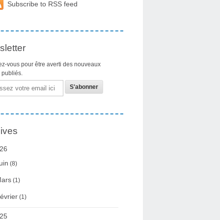
Subscribe to RSS feed
letter
z-vous pour être averti des nouveaux
s publiés.
ives
26
uin
(8)
ars
(1)
évrier
(1)
25