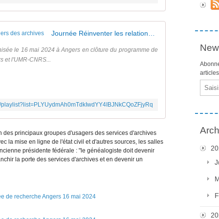
e
d
e
r
Journée Réinventer les relations aux usagers des archives
e
News
nisée le 16 mai 2024 à Angers en clôture du programme de
c
rs et l'UMR-CNRS...
h
Abonne
e
article
r
Email
c
h
om/playlist?list=PLYUydmAh0mTdkIwdYY4IBJNkCQoZFjyRq
e
-
a
Arch
n des principaux groupes d'usagers des services d'archives
c
c la mise en ligne de l'état civil et d'autres sources, les salles
t
20
ancienne présidente fédérale : "le généalogiste doit devenir
i
efranchir la porte des services d'archives et en devenir un
J
o
n
M
-
F
f
o
20
r