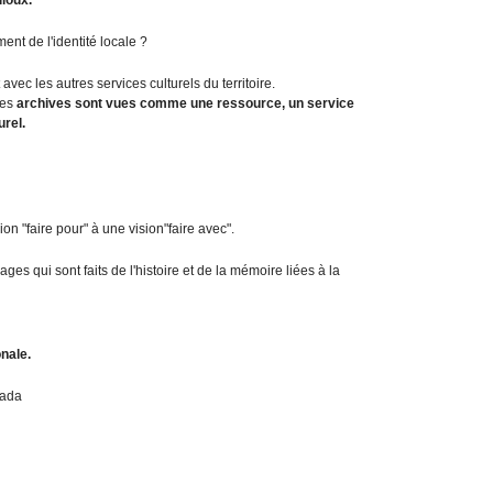
h
L
ent de l'identité locale ?
a
k
vec les autres services culturels du territoire.
a
les
archives sont vues comme une ressource, un service
n
urel.
a
l
,
A
on "faire pour" à une vision"faire avec".
n
g
ges qui sont faits de l'histoire et de la mémoire liées à la
e
r
s
I
nale.
n
s
nada
c
r
i
p