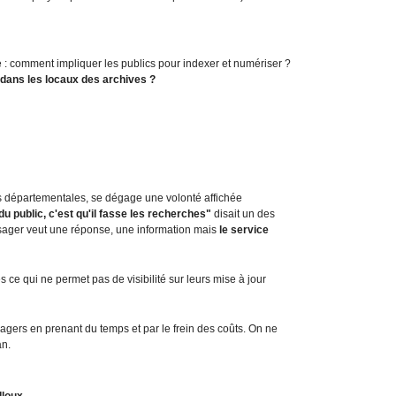
L
a
P
e : comment impliquer les publics pour indexer et numériser ?
a
 dans les locaux des archives ?
s
s
e
r
e
l
l
es départementales, se dégage une volonté affichée
e
du public, c'est qu'il fasse les recherches"
disait un des
2
'usager veut une réponse, une information mais
le service
,
r
ce qui ne permet pas de visibilité sur leurs mise à jour
u
e
J
gers en prenant du temps et par le frein des coûts. On ne
o
an.
s
e
p
loux.