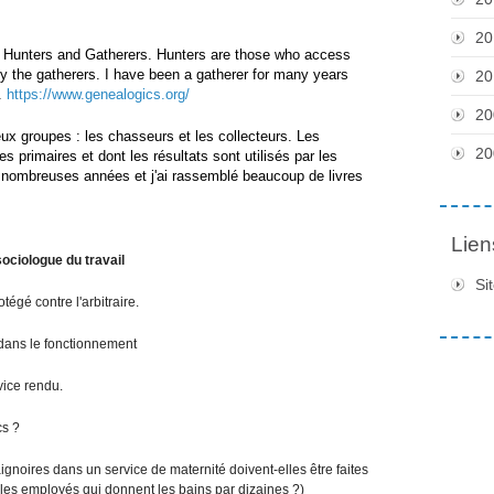
i
t
20
é
: Hunters and Gatherers. Hunters are those who access
d
by the gatherers. I have been a gatherer for many years
20
.
https://www.genealogics.org/
'
20
A
ux groupes : les chasseurs et les collecteurs. Les
n
20
primaires et dont les résultats sont utilisés par les
g
de nombreuses années et j'ai rassemblé beaucoup de livres
e
r
s
Lien
A
ociologue du travail
m
Si
p
otégé contre l'arbitraire.
h
i
é dans le fonctionnement
t
h
rvice rendu.
é
â
cs ?
t
ignoires dans un service de maternité doivent-elles être faites
r
 les employés qui donnent les bains par dizaines ?)
e