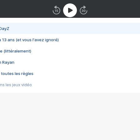
 DayZ
 a 13 ans (et vous l'avez ignoré)
e (littéralement)
im Rayan
 toutes les règles
s les jeux vidéo
us choquant de Rockstar ? - Le scandale BULLY
e plus moche de Steam
du RÊVE tourne au CAUCHEMAR
pendant 8 heures