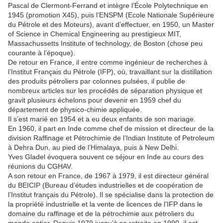
Pascal de Clermont-Ferrand et intègre l’École Polytechnique en
1945 (promotion X45), puis l’ENSPM (Ecole Nationale Supérieure
du Pétrole et des Moteurs), avant d’effectuer, en 1950, un Master
of Science in Chemical Engineering au prestigieux MIT,
Massachussetts Institute of technology, de Boston (chose peu
courante à l’époque).
De retour en France, il entre comme ingénieur de recherches à
l’Institut Français du Pétrole (IFP), où, travaillant sur la distillation
des produits pétroliers par colonnes pulsées, il publie de
nombreux articles sur les procédés de séparation physique et
gravit plusieurs échelons pour devenir en 1959 chef du
département de physico-chimie appliquée.
Il s’est marié en 1954 et a eu deux enfants de son mariage.
En 1960, il part en Inde comme chef de mission et directeur de la
division Raffinage et Pétrochimie de l’Indian Institute of Petroleum
à Dehra Dun, au pied de l’Himalaya, puis à New Delhi.
Yves Gladel évoquera souvent ce séjour en Inde au cours des
réunions du CGHAV.
A son retour en France, de 1967 à 1979, il est directeur général
du BEICIP (Bureau d’études industrielles et de coopération de
l’Institut français du Pétrole). Il se spécialise dans la protection de
la propriété industrielle et la vente de licences de l’IFP dans le
domaine du raffinage et de la pétrochimie aux pétroliers du