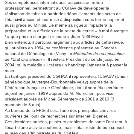
Ses compétences informatiques, acquises en milieu
professionnel, permettront au CGHAV de développer la
réalisation de tables à partir des dépouillements des actes de
l’état civil ancien et leur mise à disposition sous forme papier et
aussi grâce au Minitel. De même sa rigueur impactera la
préparation et la diffusion de la revue du cercle « A moi Auvergne
! » que pris en charge le « jeune » Jean Noël Mayet.
Bien entendu, il participa largement aux articles de cette revue,
qui publiera en 1994, sa conférence présentée au Congrès
national de Généalogie de Vichy : «
Méthodes de reconstitution
de l’État civil ancien
». Il restera Président du cercle jusqu’en
2004, où la maladie lui créera un handicap l’amenant à passer la
main.
En tant que président du CGHAV, il représentera l’UGABV (Union
généalogique Auvergne-Bourbonnais-Velay) auprès de la
Fédération française de Généalogie, dont il sera élu secrétaire
adjoint en janvier 1999 auprès de M. Morrichon, puis vice-
président auprès de Michel Sémentery de 2001 à 2010 (3
mandats de 3 ans).
Au bureau de la FFG, il sera l’une des principales chevilles
ouvrières de l’outil de recherches sur internet, Bigenet.
Ces dernières années, plusieurs problèmes de santé l’ont tenu à
l’écart d’une activité soutenue, mais il était resté de bon conseil
auprès des administrateurs du CGHAV.