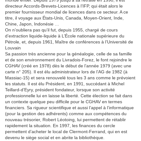
monde entier. Depuis 1979 jusqu’à sa retraite en 1990, il est
directeur Accords-Brevets-Licences à l’IFP, qui était alors le
premier fournisseur mondial de licences dans ce secteur. A ce
titre, il voyage aux États-Unis, Canada, Moyen-Orient, Inde,
Chine, Japon, Indonésie …
On n’oubliera pas qu’il fut, depuis 1955, chargé de cours
d’extraction liquide-liquide à L’École nationale supérieure du
Pétrole, et, depuis 1961, Maître de conférences à l’Université de
Louvain
Sa passion très ancienne pour la généalogie, celle de sa famille
et de son environnement du Livradois-Forez, le font rejoindre le
CGHAV (créé en 1978) dès le début de l’année 1979 (avec une
carte n° 205). Il est élu administrateur lors de l’AG de 1982 (à
Massiac-15) et sera renouvelé tous les 3 ans comme le prévoient
les statuts. Il est élu Président, en 1991, succédant à Michel
Teillard-d’Eyry, président fondateur, lorsque son activité
professionnelle lui en laisse la liberté. Cette élection se fait dans
un contexte quelque peu difficile pour le CGHAV en termes
financiers. Sa rigueur scientifique et aussi l’appel à l’informatique
(pour la gestion des adhérents) comme aux compétences du
nouveau trésorier, Robert Léotoing, lui permettent de rétablir
rapidement la situation. En 1997, les finances du cercle
permettent d’acheter le local de Clermont-Ferrand, qui en est
devenu le siège social et en abrite la bibliothèque.