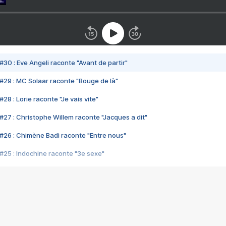
#30 : Eve Angeli raconte "Avant de partir"
#29 : MC Solaar raconte "Bouge de là"
28 : Lorie raconte "Je vais vite"
#27 : Christophe Willem raconte "Jacques a dit"
#26 : Chimène Badi raconte "Entre nous"
#25 : Indochine raconte "3e sexe"
#24 : Zaho raconte "C'est chelou"
#23 : Patrick Bruel raconte "Au café des délices"
#22 : Kyo raconte "Le chemin"
#21 : Nolwenn Leroy raconte "Cassé"