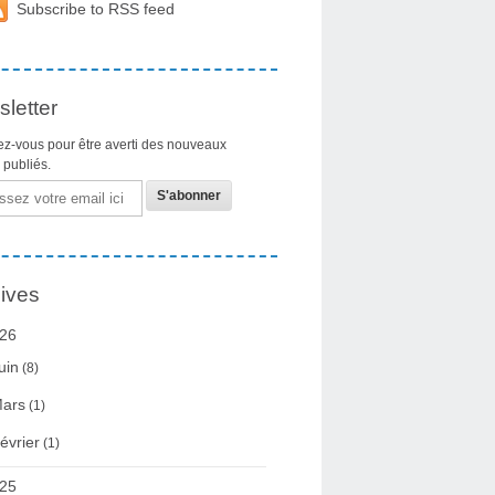
Subscribe to RSS feed
letter
z-vous pour être averti des nouveaux
s publiés.
ives
26
uin
(8)
ars
(1)
évrier
(1)
25