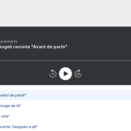
Purecharts
ngeli raconte "Avant de partir"
vant de partir"
Bouge de là"
 vite"
conte "Jacques a dit"