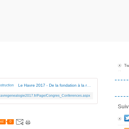
Tw
Le Havre 2017 - De la fondation à la reconstruction
lehavregenealogie2017.fr/Page/Congres_Conferences.aspx
Suiv
st
0