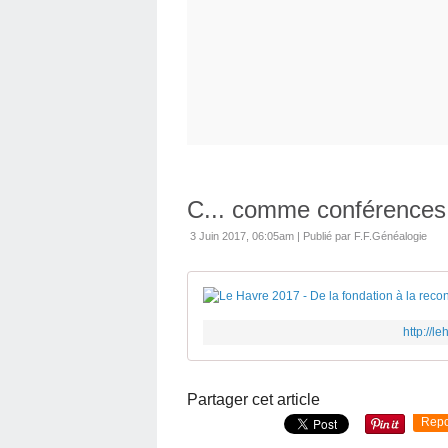
C... comme conférences
3 Juin 2017, 06:05am
|
Publié par F.F.Généalogie
http://
Partager cet article
Repo