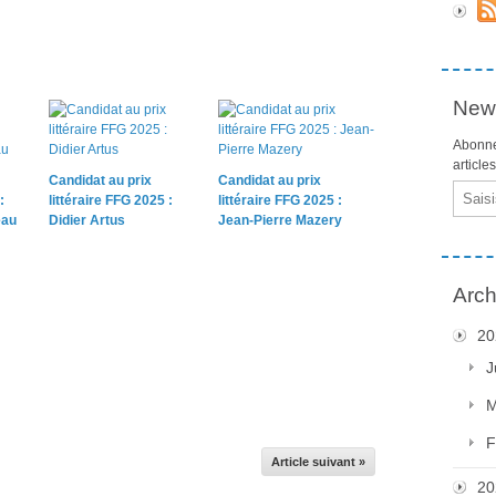
News
Abonne
article
Candidat au prix
Candidat au prix
Email
:
littéraire FFG 2025 :
littéraire FFG 2025 :
eau
Didier Artus
Jean-Pierre Mazery
Arch
20
J
M
F
Article suivant »
20