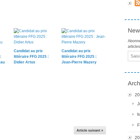
News
Abonne
article
Candidat au prix
Candidat au prix
Email
:
littéraire FFG 2025 :
littéraire FFG 2025 :
eau
Didier Artus
Jean-Pierre Mazery
Arch
20
J
M
F
Article suivant »
20