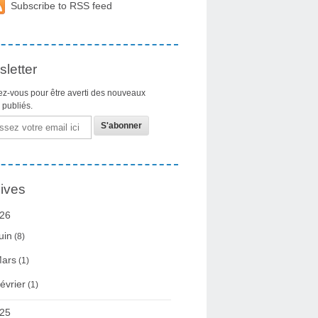
Subscribe to RSS feed
letter
z-vous pour être averti des nouveaux
s publiés.
ives
26
uin
(8)
ars
(1)
évrier
(1)
25