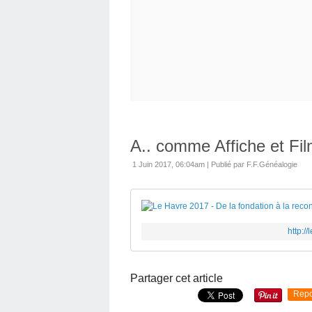
A.. comme Affiche et Fi
1 Juin 2017, 06:04am
|
Publié par F.F.Généalogie
http:/
Partager cet article
Repo