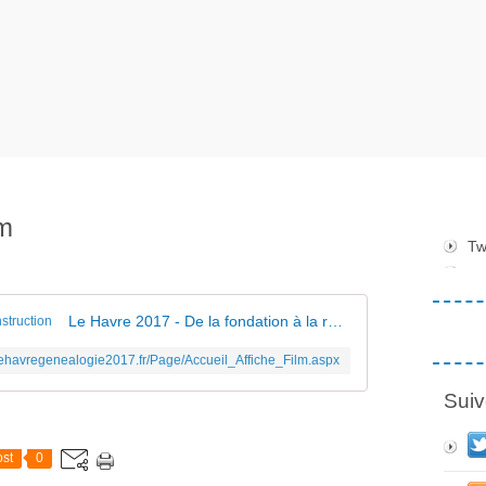
lm
Tw
Le Havre 2017 - De la fondation à la reconstruction
/lehavregenealogie2017.fr/Page/Accueil_Affiche_Film.aspx
Suiv
st
0