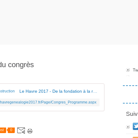
du congrès
Tw
Le Havre 2017 - De la fondation à la reconstruction
/lehavregenealogie2017.fr/Page/Congres_Programme.aspx
Suiv
st
0