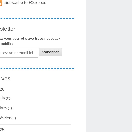
Subscribe to RSS feed
letter
z-vous pour être averti des nouveaux
s publiés.
ives
26
uin
(8)
ars
(1)
évrier
(1)
25