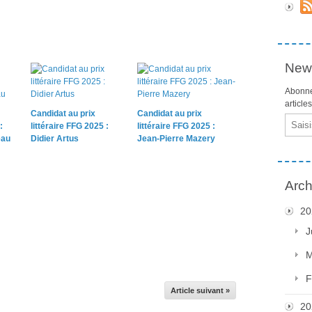
News
Abonne
article
Candidat au prix
Candidat au prix
Email
:
littéraire FFG 2025 :
littéraire FFG 2025 :
eau
Didier Artus
Jean-Pierre Mazery
Arch
20
J
M
F
Article suivant »
20