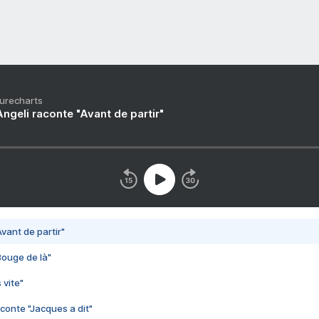
Purecharts
ngeli raconte "Avant de partir"
vant de partir"
Bouge de là"
 vite"
conte "Jacques a dit"