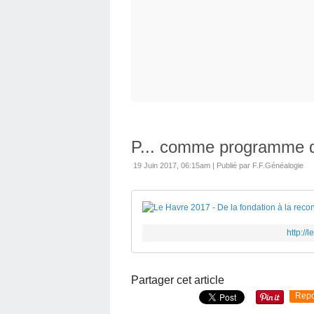
P... comme programme 
19 Juin 2017, 06:15am
|
Publié par F.F.Généalogie
http:/
Partager cet article
Repo