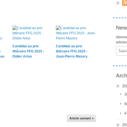
News
Abonne
article
Candidat au prix
Candidat au prix
Email
:
littéraire FFG 2025 :
littéraire FFG 2025 :
eau
Didier Artus
Jean-Pierre Mazery
Arch
20
J
M
F
Article suivant »
20