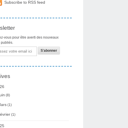
Subscribe to RSS feed
letter
z-vous pour être averti des nouveaux
s publiés.
ives
26
uin
(8)
ars
(1)
évrier
(1)
25