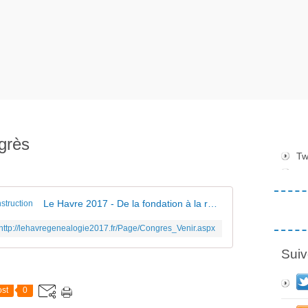
grès
Tw
Le Havre 2017 - De la fondation à la reconstruction
http://lehavregenealogie2017.fr/Page/Congres_Venir.aspx
Suiv
st
0