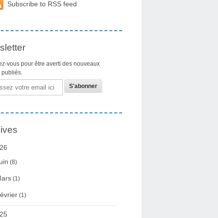
Subscribe to RSS feed
letter
z-vous pour être averti des nouveaux
s publiés.
ives
26
uin
(8)
ars
(1)
évrier
(1)
25