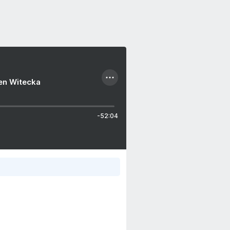
ien Witecka
-52:04