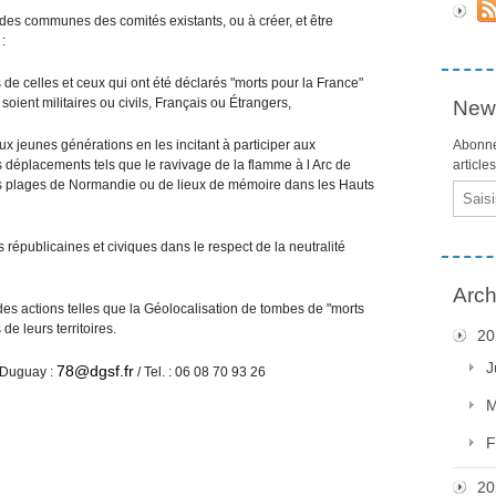
 des communes des comités existants, ou à créer, et être
:
de celles et ceux qui ont été déclarés "morts pour la France"
 soient militaires ou civils, Français ou Étrangers,
News
ux jeunes générations en les incitant à participer aux
Abonne
 déplacements tels que le ravivage de la flamme à l Arc de
article
des plages de Normandie ou de lieux de mémoire dans les Hauts
Email
 républicaines et civiques dans le respect de la neutralité
Arch
des actions telles que la Géolocalisation de tombes de "morts
de leurs territoires.
20
J
78@dgsf.fr
 Duguay :
/ Tel. : 06 08 70 93 26
M
F
20