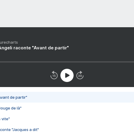
Purecharts
ngeli raconte "Avant de partir"
vant de partir"
Bouge de là"
 vite"
conte "Jacques a dit"