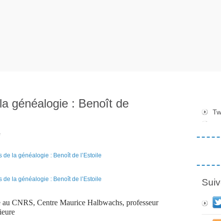
a généalogie : Benoît de
Tw
e
Suiv
he au CNRS, Centre Maurice Halbwachs, professeur
rieure