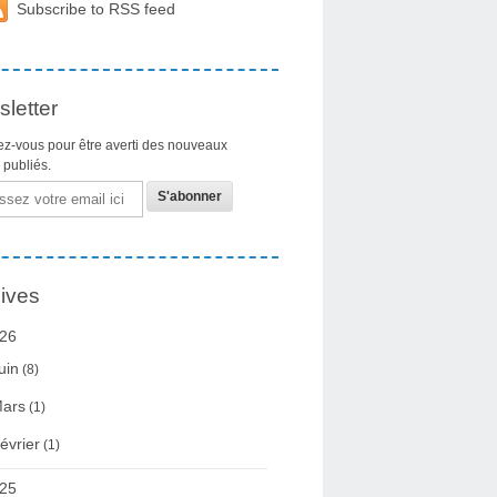
Subscribe to RSS feed
letter
z-vous pour être averti des nouveaux
s publiés.
ives
26
uin
(8)
ars
(1)
évrier
(1)
25