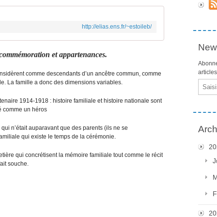
http://elias.ens.fr/~estoileb/
News
de commémoration et appartenances.
Abonne
article
 considèrent comme descendants d’un ancêtre commun, comme
 La famille a donc des dimensions variables.
Email
aire 1914-1918 : histoire familiale et histoire nationale sont
nté comme un héros
Arch
qui n’était auparavant que des parents (ils ne se
liale qui existe le temps de la cérémonie. ​​​​​​​
20
etière qui concrétisent la mémoire familiale tout comme le récit
J
fait souche.
M
F
20