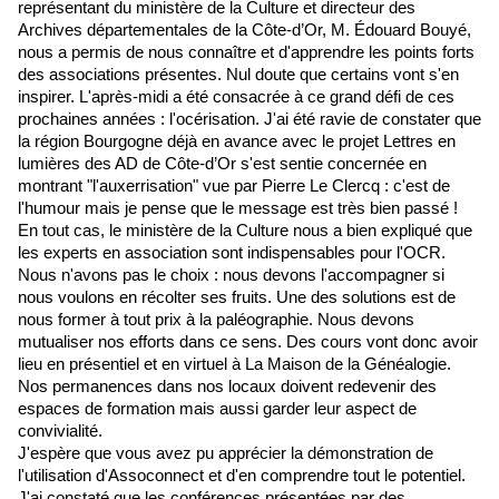
représentant du ministère de la Culture et directeur des 
Archives départementales de la Côte-d’Or, M. Édouard Bouyé,  
nous a permis de nous connaître et d'apprendre les points forts 
des associations présentes. Nul doute que certains vont s'en 
inspirer. L'après-midi a été consacrée à ce grand défi de ces 
prochaines années : l'océrisation. J'ai été ravie de constater que 
la région Bourgogne déjà en avance avec le projet Lettres en 
lumières des AD de Côte-d’Or s'est sentie concernée en 
montrant "l'auxerrisation" vue par Pierre Le Clercq : c'est de 
l'humour mais je pense que le message est très bien passé ! 
En tout cas, le ministère de la Culture nous a bien expliqué que 
les experts en association sont indispensables pour l'OCR. 
Nous n'avons pas le choix : nous devons l'accompagner si 
nous voulons en récolter ses fruits. Une des solutions est de 
nous former à tout prix à la paléographie. Nous devons 
mutualiser nos efforts dans ce sens. Des cours vont donc avoir 
lieu en présentiel et en virtuel à La Maison de la Généalogie. 
Nos permanences dans nos locaux doivent redevenir des 
espaces de formation mais aussi garder leur aspect de 
convivialité. 
J'espère que vous avez pu apprécier la démonstration de 
l'utilisation d'Assoconnect et d'en comprendre tout le potentiel. 
J'ai constaté que les conférences présentées par des 