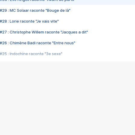
#29 : MC Solaar raconte "Bouge de là"
28 : Lorie raconte "Je vais vite"
#27 : Christophe Willem raconte "Jacques a dit"
#26 : Chimène Badi raconte "Entre nous"
#25 : Indochine raconte "3e sexe"
#24 : Zaho raconte "C'est chelou"
#23 : Patrick Bruel raconte "Au café des délices"
#22 : Kyo raconte "Le chemin"
#21 : Nolwenn Leroy raconte "Cassé"
#20 : Patrick Hernandez raconte "Born to be alive"
#19 : Lorie raconte "Près de moi"
#18 : Michael Jones raconte "A nos actes manqués" (avec Jean-Jacque