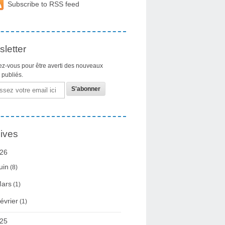
Subscribe to RSS feed
letter
z-vous pour être averti des nouveaux
s publiés.
ives
26
uin
(8)
ars
(1)
évrier
(1)
25