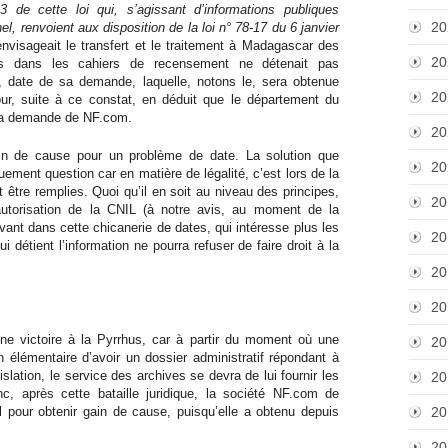
13 de cette loi qui, s’agissant d’informations publiques
20
, renvoient aux disposition de la loi n° 78-17 du 6 janvier
nvisageait le transfert et le traitement à Madagascar des
20
es dans les cahiers de recensement ne détenait pas
0, date de sa demande, laquelle, notons le, sera obtenue
20
ur, suite à ce constat, en déduit que le département du
, la demande de NF.com.
20
in de cause pour un problème de date. La solution que
20
uement question car en matière de légalité, c’est lors de la
t être remplies. Quoi qu’il en soit au niveau des principes,
20
autorisation de la CNIL (à notre avis, au moment de la
vant dans cette chicanerie de dates, qui intéresse plus les
20
ui détient l’information ne pourra refuser de faire droit à la
20
20
ne victoire à la Pyrrhus, car à partir du moment où une
20
on élémentaire d’avoir un dossier administratif répondant à
gislation, le service des archives se devra de lui fournir les
20
, après cette bataille juridique, la société NF.com de
l pour obtenir gain de cause, puisqu’elle a obtenu depuis
20
20