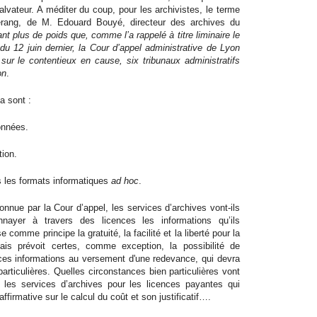
alvateur. A méditer du coup, pour les archivistes, le terme
erang, de M. Edouard Bouyé, directeur des archives du
nt plus de poids que, comme l’a rappelé à titre liminaire le
 du 12 juin dernier, la Cour d’appel administrative de Lyon
 sur le contentieux en cause, six tribunaux administratifs
on
.
a sont :
onnées.
tion.
s les formats informatiques
ad hoc
.
connue par la Cour d’appel, les services d’archives vont-ils
nayer à travers des licences les informations qu’ils
 comme principe la gratuité, la facilité et la liberté pour la
mais prévoit certes, comme exception, la possibilité de
e ces informations au versement d'une redevance, qui devra
articulières. Quelles circonstances bien particulières vont
 les services d’archives pour les licences payantes qui
ffirmative sur le calcul du coût et son justificatif….