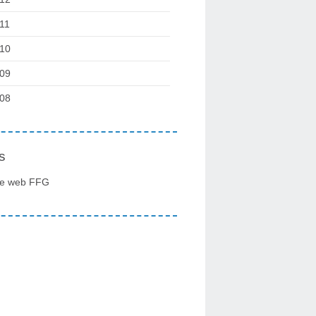
11
10
09
08
s
te web FFG