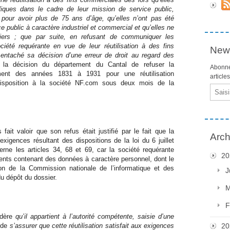
bliques dans le cadre de leur mission de service public,
 pour avoir plus de 75 ans d’âge, qu’elles n’ont pas été
e public à caractère industriel et commercial et qu’elles ne
iers ; que par suite, en refusant de communiquer les
ociété requérante en vue de leur réutilisation à des fins
News
entaché sa décision d’une erreur de droit au regard des
la décision du département du Cantal de refuser la
Abonne
ent des années 1831 à 1931 pour une réutilisation
article
disposition à la société NF.com sous deux mois de la
Email
ait valoir que son refus était justifié par le fait que la
Arch
gences résultant des dispositions de la loi du 6 juillet
ne les articles 34, 68 et 69, car la société requérante
20
ments contenant des données à caractère personnel, dont le
ion de la Commission nationale de l’informatique et des
J
 du dépôt du dossier.
M
F
sidère
qu’il appartient à l’autorité compétente, saisie d’une
 de
s’assurer que cette réutilisation satisfait aux exigences
20