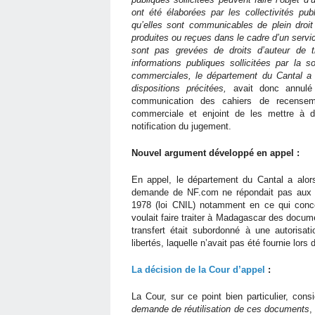
ont été élaborées par les collectivités pu
qu’elles sont communicables de plein droit
produites ou reçues dans le cadre d’un servic
sont pas grevées de droits d’auteur de t
informations publiques sollicitées par la s
commerciales, le département du Cantal a 
dispositions précitées,
avait donc annulé 
communication des cahiers de recensem
commerciale et enjoint de les mettre à 
notification du jugement.
Nouvel argument développé en appel :
En appel, le département du Cantal a alors f
demande de NF.com ne répondait pas aux exi
1978 (loi CNIL) notamment en ce qui concer
voulait faire traiter à Madagascar des docu
transfert était subordonné à une autorisat
libertés, laquelle n’avait pas été fournie lors
La décision de la Cour d’appel
:
La Cour, sur ce point bien particulier, con
demande de réutilisation de ces documents
,