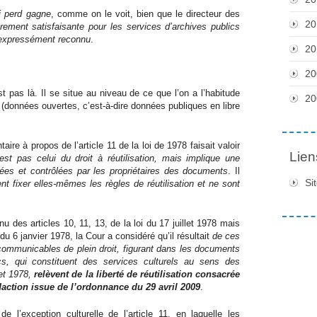
i perd gagne
, comme on le voit, bien que le directeur des
20
èrement satisfaisante pour les services d’archives publics
i expressément reconnu
.
20
20
t pas là. Il se situe au niveau de ce que l’on a l’habitude
20
(données ouvertes, c’est-à-dire données publiques en libre
e à propos de l’article 11 de la loi de 1978 faisait valoir
Lien
est pas celui du droit à réutilisation, mais implique une
fixées et contrôlées par les propriétaires des documents
. Il
Si
nt fixer elles-mêmes les règles de réutilisation et ne sont
u des articles 10, 11, 13, de la loi du 17 juillet 1978 mais
 du 6 janvier 1978, la Cour a considéré qu’il résultait
de ces
 communicables de plein droit, figurant dans les documents
cs, qui constituent des services culturels au sens des
llet 1978,
relèvent de la liberté de réutilisation consacrée
daction issue de l’ordonnance du 29 avril 2009
.
e l’exception culturelle de l’article 11, en laquelle les