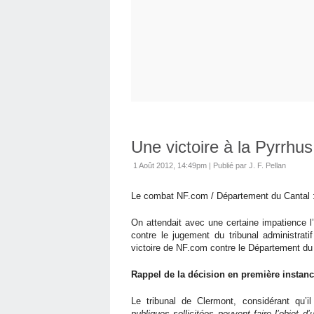
Une victoire à la Pyrrhus
1 Août 2012, 14:49pm
|
Publié par J. F. Pellan
Le combat NF.com / Département du Cantal : 
On attendait avec une certaine impatience l’
contre le jugement du tribunal administrati
victoire de NF.com contre le Département du Ca
Rappel de la décision en première instanc
Le tribunal de Clermont, considérant qu’il
publiques sollicitées peuvent faire l’objet d