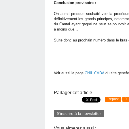
Conclusion provisoire :
On aurait presque souhaité voir la procédure
définitivement les grands principes, notamm
du Cantal ayant gagné ne peut se pourvoir e
à moins que…
Suite donc au prochain numéro dans le bras d
Voir aussi la page
CNIL CADA
du site genefe
Partager cet article
Repost
0
S'inscrire à la newsletter
Vous aimerez aussi :