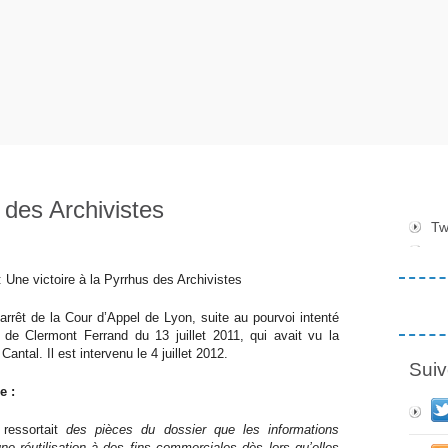
 des Archivistes
Tw
Une victoire à la Pyrrhus des Archivistes
arrêt de la Cour d’Appel de Lyon, suite au pourvoi intenté
f de Clermont Ferrand du 13 juillet 2011, qui avait vu la
ntal. Il est intervenu le 4 juillet 2012.
Suiv
e :
 ressortait
des pièces du dossier que les informations
’une réutilisation à des fins commerciales dès lors qu’elles