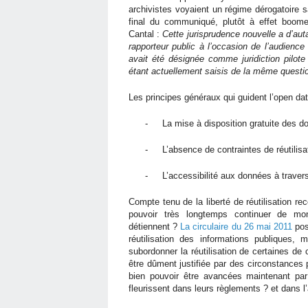
archivistes voyaient un régime dérogatoire s
final du communiqué, plutôt à effet boom
Cantal :
Cette jurisprudence nouvelle a d’auta
rapporteur public à l’occasion de l’audience
avait été désignée comme juridiction pilote
étant actuellement saisis de la même questi
Les principes généraux qui guident l’open dat
-
La mise à disposition gratuite des d
-
L’absence de contraintes de réutilisa
-
L’accessibilité aux données à traver
Compte tenu de la liberté de réutilisation re
pouvoir très longtemps continuer de mon
détiennent ?
La circulaire du 26 mai 2011
pose
réutilisation des informations publiques, 
subordonner la réutilisation de certaines d
être dûment justifiée par des circonstances p
bien pouvoir être avancées maintenant par
fleurissent dans leurs règlements ? et dans l’a