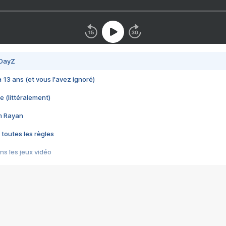
 DayZ
 a 13 ans (et vous l'avez ignoré)
e (littéralement)
im Rayan
 toutes les règles
s les jeux vidéo
us choquant de Rockstar ? - Le scandale BULLY
e plus moche de Steam
du RÊVE tourne au CAUCHEMAR
pendant 8 heures