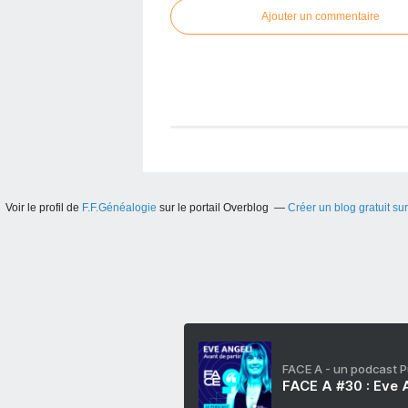
Ajouter un commentaire
Voir le profil de
F.F.Généalogie
sur le portail Overblog
Créer un blog gratuit su
FACE A - un podcast 
FACE A #30 : Eve A