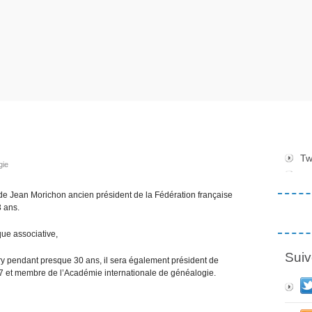
n
Tw
gie
e Jean Morichon ancien président de la Fédération française
3 ans.
ique associative,
Suiv
y pendant presque 30 ans, il sera également président de
 et membre de l’Académie internationale de généalogie.