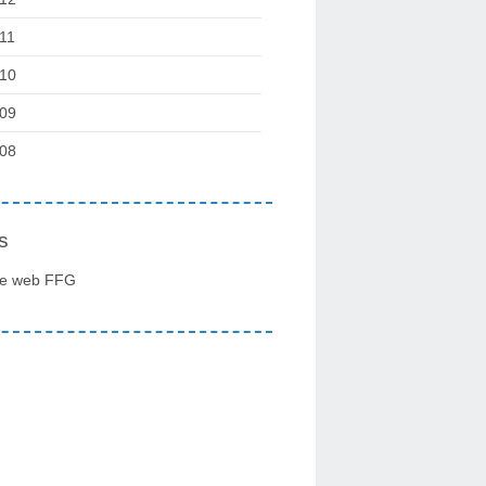
11
10
09
08
s
te web FFG