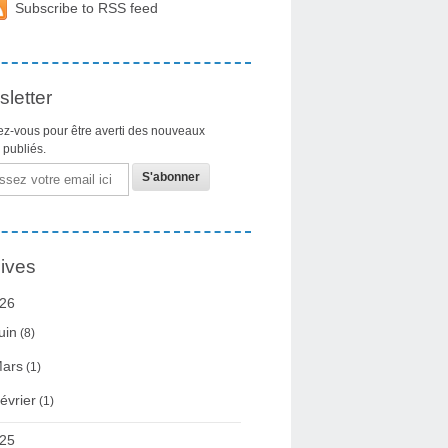
Subscribe to RSS feed
letter
z-vous pour être averti des nouveaux
s publiés.
ives
26
uin
(8)
ars
(1)
évrier
(1)
25