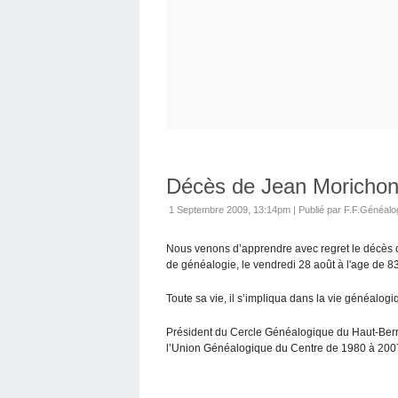
Décès de Jean Moricho
1 Septembre 2009, 13:14pm
|
Publié par F.F.Généalo
Nous venons d’apprendre avec regret le décès d
de généalogie, le vendredi 28 août à l'age de 8
Toute sa vie, il s’impliqua dans la vie généalog
Président du Cercle Généalogique du Haut-Berr
l’Union Généalogique du Centre de 1980 à 2007