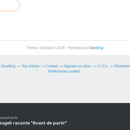
Theme: Delicate © 2026 - Hébergé par
Overblog
r Overblog
Top articles
Contact
Signaler un abus
C.G.U.
Rémunérat
Préférences cookies
Purecharts
ngeli raconte "Avant de partir"