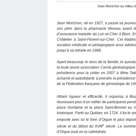
Jean Morichon au milieu 
Jean Morichon, né en 1927, a passé sa jeuness
son père dans la pharmacie Moreau avant de
d’assurance maladie du Loir-et-Cher à Blois. En
Châtelier à Saint-Florent-sur-Cher. Cet établi
vocation médicale et pédagogique pour adolesce
jusqu’à sa retraite en 1988.
Ayant beaucoup le sens de la famille, la questi
la toute jeune association Cercle généalogique
présidence pour la céder en 2007 à Mme Tatin
acharné et autodidacte à prendre la présidence
de la Fédération française de généalogie de 19
Alliant rigueur et efficacité, il organisa à 
réunissant plus d’un millier de participants pendan
place Gordaine et la place Saint-Bonnet au no
historique. Partit au Québec en 1724, il fut le p
emporté avec lui le livre d’Orgue le plus imp
e
siècle et du début du XVIII
siècle. Le sommet
d’Orgue joué en la cathédrale.