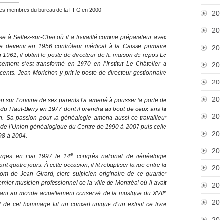
des membres du bureau de la FFG en 2000
20
20
e à Selles-sur-Cher où il a travaillé comme préparateur avec
 devenir en 1956 contrôleur médical à la Caisse primaire
20
 1961, il obtint le poste de directeur de la maison de repos Le
ssement s’est transformé en 1970 en l’Institut Le Châtelier à
20
nts. Jean Morichon y prit le poste de directeur gestionnaire
20
20
on sur l’origine de ses parents l’a amené à pousser la porte de
 du Haut-Berry en 1977 dont il prendra au bout de deux ans la
20
. Sa passion pour la généalogie amena aussi ce travailleur
 de l’Union généalogique du Centre de 1990 à 2007 puis celle
20
98 à 2004.
20
e
Bourges en mai 1997 le 14
congrès national de généalogie
t quatre jours. À cette occasion, il fit rebaptiser la rue entre la
20
m de Jean Girard, clerc sulpicien originaire de ce quartier
remier musicien professionnel de la ville de Montréal où il avait
20
e
ortant au monde actuellement conservé de la musique du XVII
20
 de cet hommage fut un concert unique d’un extrait ce livre
20