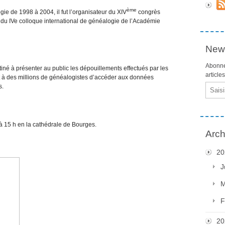
ème
ie de 1998 à 2004, il fut l’organisateur du XIV
congrès
du IVe colloque international de généalogie de l’Académie
News
Abonne
estiné à présenter au public les dépouillements effectués par les
article
it à des millions de généalogistes d’accéder aux données
Email
s.
à 15 h en la cathédrale de Bourges.
Arch
20
J
M
F
20