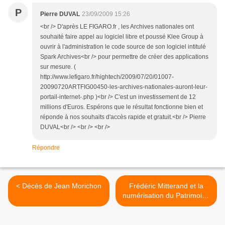
P
Pierre DUVAL
23/09/2009 15:26
<br /> D'après LE FIGARO.fr , les Archives nationales ont
souhaité faire appel au logiciel libre et poussé Klee Group à
ouvrir à l'administration le code source de son logiciel intitulé
Spark Archives<br /> pour permettre de créer des applications
sur mesure. (
http://www.lefigaro.fr/hightech/2009/07/20/01007-
20090720ARTFIG00450-les-archives-nationales-auront-leur-
portail-internet-.php )<br /> C'est un investissement de 12
millions d'Euros. Espérons que le résultat fonctionne bien et
réponde à nos souhaits d'accès rapide et gratuit.<br /> Pierre
DUVAL<br /> <br /> <br />
Répondre
< Décès de Jean Morichon
Frédéric Mitterand et la
numérisation du Patrimoine
>