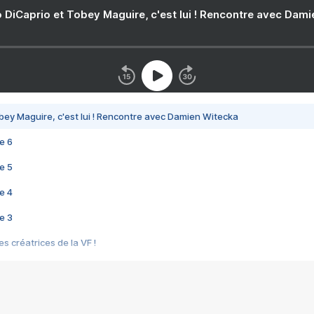
 DiCaprio et Tobey Maguire, c'est lui ! Rencontre avec Dam
bey Maguire, c'est lui ! Rencontre avec Damien Witecka
e 6
e 5
e 4
e 3
s créatrices de la VF !
e 2
e 1